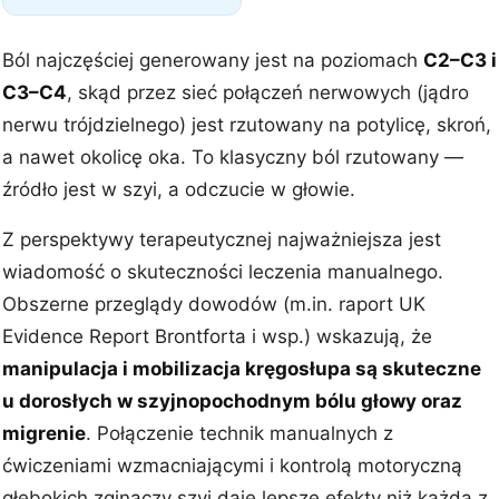
Ból najczęściej generowany jest na poziomach
C2–C3 i
C3–C4
, skąd przez sieć połączeń nerwowych (jądro
nerwu trójdzielnego) jest rzutowany na potylicę, skroń,
a nawet okolicę oka. To klasyczny ból rzutowany —
źródło jest w szyi, a odczucie w głowie.
Z perspektywy terapeutycznej najważniejsza jest
wiadomość o skuteczności leczenia manualnego.
Obszerne przeglądy dowodów (m.in. raport UK
Evidence Report Brontforta i wsp.) wskazują, że
manipulacja i mobilizacja kręgosłupa są skuteczne
u dorosłych w szyjnopochodnym bólu głowy oraz
migrenie
. Połączenie technik manualnych z
ćwiczeniami wzmacniającymi i kontrolą motoryczną
głębokich zginaczy szyi daje lepsze efekty niż każda z