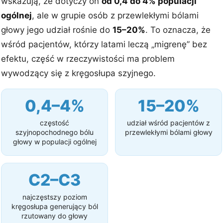
wskazują, że dotyczy on
od 0,4 do 4% populacji
ogólnej
, ale w grupie osób z przewlekłymi bólami
głowy jego udział rośnie do
15–20%
. To oznacza, że
wśród pacjentów, którzy latami leczą „migrenę” bez
efektu, część w rzeczywistości ma problem
wywodzący się z kręgosłupa szyjnego.
0,4–4%
15–20%
częstość
udział wśród pacjentów z
szyjnopochodnego bólu
przewlekłymi bólami głowy
głowy w populacji ogólnej
C2–C3
najczęstszy poziom
kręgosłupa generujący ból
rzutowany do głowy