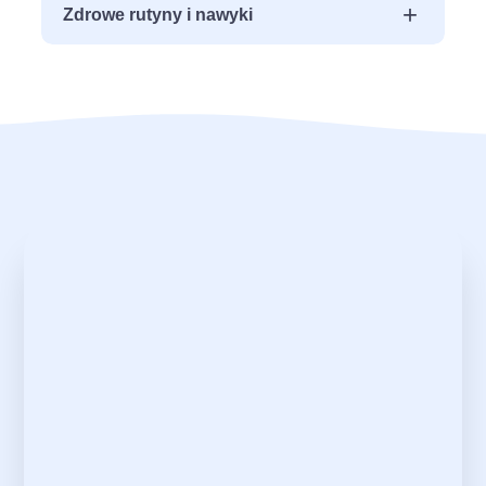
+
Zdrowe rutyny i nawyki
Techniki rolowania skóry
Ćwiczenia mobilności stawów