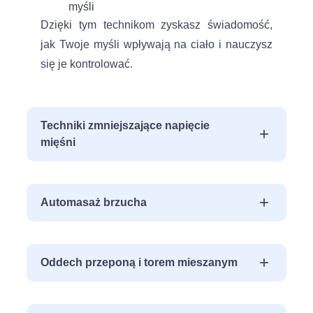
myśli
Dzięki tym technikom zyskasz świadomość,
jak Twoje myśli wpływają na ciało i nauczysz
się je kontrolować.
Techniki zmniejszające napięcie
+
mięśni
+
Automasaż brzucha
Poizometryczna relaksacja mięśni
+
Oddech przeponą i torem mieszanym
Mobilizacje uciskowe
Bierny stretching