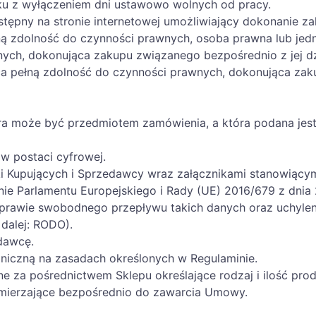
tku z wyłączeniem dni ustawowo wolnych od pracy.
stępny na stronie internetowej umożliwiający dokonanie za
łną zdolność do czynności prawnych, osoba prawna lub jed
nych, dokonująca zakupu związanego bezpośrednio z jej d
ca pełną zdolność do czynności prawnych, dokonująca zaku
tóra może być przedmiotem zamówienia, a która podana jes
 w postaci cyfrowej.
i Kupujących i Sprzedawcy wraz załącznikami stanowiącym
ie Parlamentu Europejskiego i Rady (UE) 2016/679 z dnia 
prawie swobodnego przepływu takich danych oraz uchylen
dalej: RODO).
dawcę.
niczną na zasadach określonych w Regulaminie.
 za pośrednictwem Sklepu określające rodzaj i ilość prod
zmierzające bezpośrednio do zawarcia Umowy.