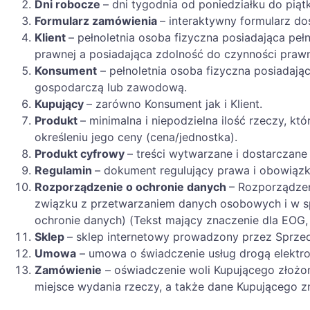
Dni robocze
– dni tygodnia od poniedziałku do pią
Formularz zamówienia
– interaktywny formularz do
Klient
– pełnoletnia osoba fizyczna posiadająca pe
prawnej a posiadająca zdolność do czynności praw
Konsument
– pełnoletnia osoba fizyczna posiadają
gospodarczą lub zawodową.
Kupujący
– zarówno Konsument jak i Klient.
Produkt
– minimalna i niepodzielna ilość rzeczy, k
określeniu jego ceny (cena/jednostka).
Produkt cyfrowy
– treści wytwarzane i dostarczane
Regulamin
– dokument regulujący prawa i obowiązk
Rozporządzenie o ochronie danych
– Rozporządzen
związku z przetwarzaniem danych osobowych i w s
ochronie danych) (Tekst mający znaczenie dla EOG, 
Sklep
– sklep internetowy prowadzony przez Sprze
Umowa
– umowa o świadczenie usług drogą elektro
Zamówienie
– oświadczenie woli Kupującego złożone
miejsce wydania rzeczy, a także dane Kupującego 