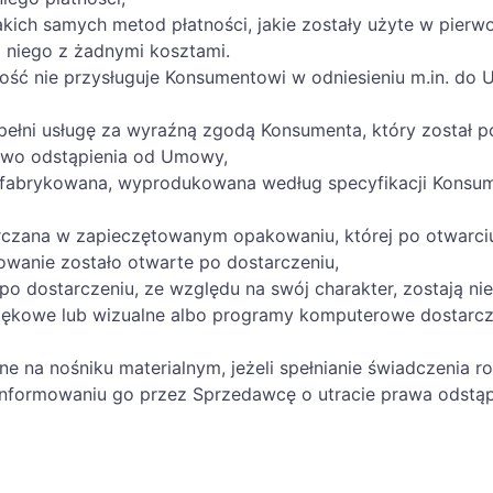
ich samych metod płatności, jakie zostały użyte w pierwo
la niego z żadnymi kosztami.
ość nie przysługuje Konsumentowi w odniesieniu m.in. do
 pełni usługę za wyraźną zgodą Konsumenta, który został
rawo odstąpienia od Umowy,
refabrykowana, wyprodukowana według specyfikacji Konsum
arczana w zapieczętowanym opakowaniu, której po otwarc
owanie zostało otwarte po dostarczeniu,
po dostarczeniu, ze względu na swój charakter, zostają ni
więkowe lub wizualne albo programy komputerowe dostarc
sane na nośniku materialnym, jeżeli spełnianie świadczeni
informowaniu go przez Sprzedawcę o utracie prawa odstą