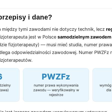
rzepisy i dane?
a między tymi zawodami nie dotyczy technik, lecz
re
Fizjoterapeuta jest w Polsce
samodzielnym zawodem
zie fizjoterapeuty) — musi mieć studia, numer pra
dlega odpowiedzialności zawodowej. Numer PWZFz 
izjoterapeutów.
6
PWZFz
dzielny
numer prawa wykonywania
wymóg u
tawa)
zawodu — weryfikowalny w
dla
rejestrze