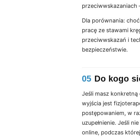
przeciwwskazaniach 
Dla porównania: choć
pracę ze stawami krę
przeciwwskazań i tec
bezpieczeństwie.
05
Do kogo si
Jeśli masz konkretną
wyjścia jest fizjoter
postępowaniem, w raz
uzupełnienie. Jeśli n
online, podczas które