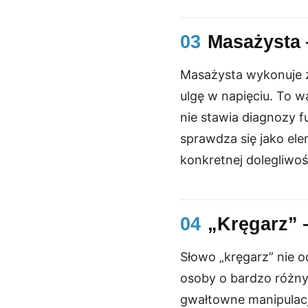
03
Masażysta 
Masażysta wykonuje za
ulgę w napięciu. To 
nie stawia diagnozy f
sprawdza się jako elem
konkretnej dolegliwoś
04
„Kręgarz”
Słowo „kręgarz” nie
osoby o bardzo różn
gwałtowne manipulacj