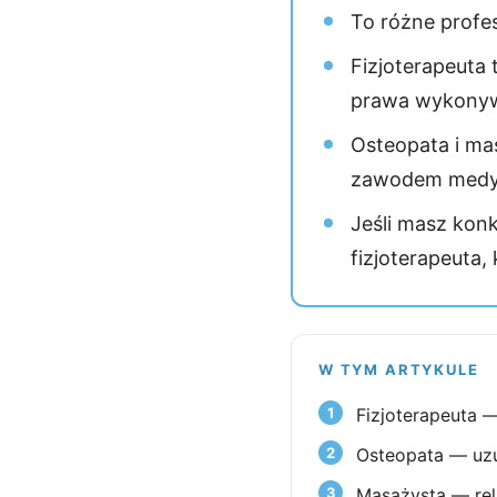
To różne profes
Fizjoterapeuta
prawa wykonyw
Osteopata i mas
zawodem medycz
Jeśli masz kon
fizjoterapeuta,
W TYM ARTYKULE
Fizjoterapeuta
Osteopata — uzu
Masażysta — rela