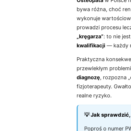
Osteopata
w Polsce n
bywa różna, choć ren
wykonuje wartościową 
prowadzi procesu lec
„kręgarza”
: to nie j
kwalifikacji
— każdy m
Praktyczna konsekwen
przewlekłym problemi
diagnozę
, rozpozna „
fizjoterapeuty. Gwałt
realne ryzyko.
💡 Jak sprawdzić
Poproś o numer PWZ