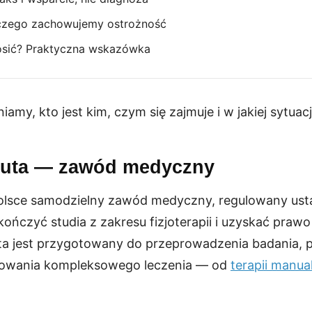
aczego zachowujemy ostrożność
osić? Praktyczna wskazówka
amy, kto jest kim, czym się zajmuje i w jakiej sytuac
peuta — zawód medyczny
Polsce samodzielny zawód medyczny, regulowany us
ończyć studia z zakresu fizjoterapii i uzyskać pra
ta jest przygotowany do przeprowadzenia badania, 
anowania kompleksowego leczenia — od
terapii manua