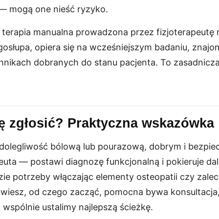
— mogą one nieść ryzyko.
 terapia manualna prowadzona przez fizjoterapeutę 
gosłupa, opiera się na wcześniejszym badaniu, znajo
hnikach dobranych do stanu pacjenta. To zasadnicza
ę zgłosić? Praktyczna wskazówka
 dolegliwość bólową lub pourazową, dobrym i bezp
apeuta — postawi diagnozę funkcjonalną i pokieruje d
ie potrzeby włączając elementy osteopatii czy zalec
ie wiesz, od czego zacząć, pomocna bywa konsultacja
j wspólnie ustalimy najlepszą ścieżkę.