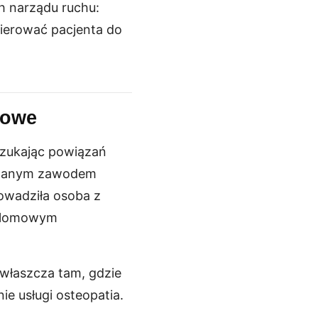
h narządu ruchu:
skierować pacjenta do
iowe
 szukając powiązań
lowanym zawodem
owadziła osoba z
yplomowym
właszcza tam, gdzie
ie usługi osteopatia.