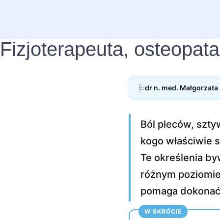
Fizjoterapeuta, osteopat
🩺
dr n. med. Małgorzat
Ból pleców, szty
kogo właściwie 
Te określenia by
różnym poziomie 
pomaga dokonać 
W SKRÓCIE