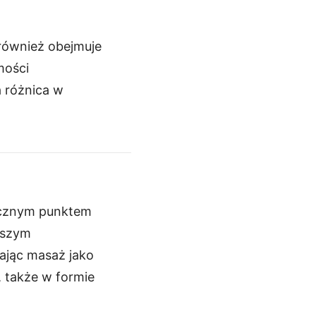
również obejmuje
mości
 różnica w
iecznym punktem
alszym
ając masaż jako
, także w formie