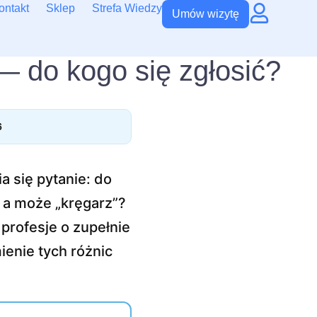
ontakt
Sklep
Strefa Wiedzy
Umów wizytę
— do kogo się zgłosić?
6
a się pytanie: do
, a może „kręgarz”?
 profesje o zupełnie
ienie tych różnic