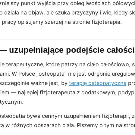
zniejszy punkt wyjścia przy dolegliwościach bólowyc
ko działa na objaw, ale szuka przyczyny i wie, kiedy 
 pracy opisujemy szerzej na stronie fizjoterapia.
— uzupełniające podejście całośc
ie terapeutyczne, które patrzy na ciało całościowo,
ami. W Polsce „osteopata” nie jest odrębnie uregu
zczególnie ważne jest, by
terapię osteopatyczną
pr
iem — najlepiej fizjoterapeuta z dodatkowym, pod
atycznym.
teopatia bywa cennym uzupełnieniem fizjoterapii, z
eżą w różnych obszarach ciała. Piszemy o tym na stron