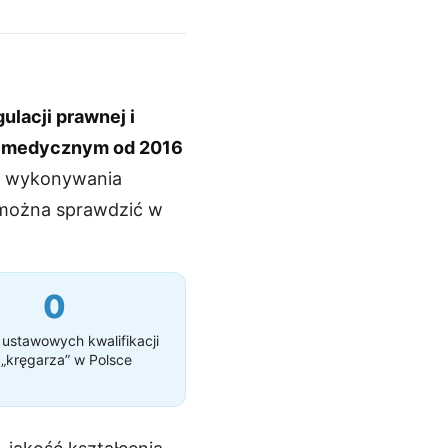
gulacji prawnej i
 medycznym od 2016
wa wykonywania
można sprawdzić w
0
stawowych kwalifikacji
 „kręgarza” w Polsce