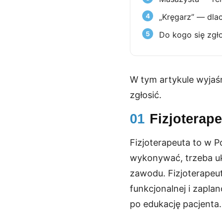
„Kręgarz” — dl
Do kogo się zgł
W tym artykule wyjaśni
zgłosić.
01
Fizjotera
Fizjoterapeuta to w 
wykonywać, trzeba uk
zawodu. Fizjoterapeu
funkcjonalnej i zapl
po edukację pacjenta.