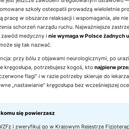
ie jest jeszcze zawodem uregulowanym ustawowo — 
omowane szkoły osteopatii prowadzą wieloletnie p
pracę w obszarze relaksacji i wspomagania, ale nie 
zenia schorzeń narządu ruchu. Najważniejsze zastrz
est zawód medyczny i
nie wymaga w Polsce żadnych
oże się tak nazwać.
cja: przy bólu z objawami neurologicznymi, po urazi
e kręgosłupa, potrzebujesz kogoś, kto
najpierw prze
czerwone flagi” i w razie potrzeby skieruje do lekar
owne „nastawianie” kręgosłupa bez wcześniejszej ocen
, komu się powierzasz
Fz i zweryfikuj go w Krajowym Rejestrze Fizjoterape