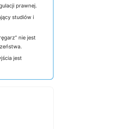
ulacji prawnej.
ący studiów i
ęgarz” nie jest
czeństwa.
ścia jest