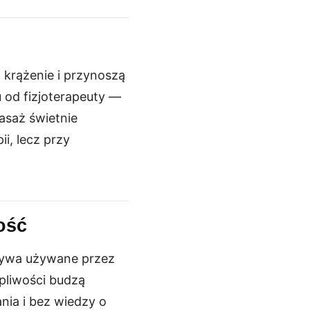
 krążenie i przynoszą
 od fizjoterapeuty —
asaż świetnie
ii, lecz przy
ość
bywa używane przez
pliwości budzą
ia i bez wiedzy o