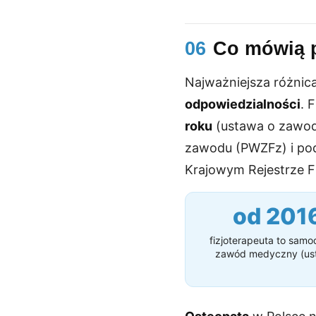
06
Co mówią p
Najważniejsza różnic
odpowiedzialności
. 
roku
(ustawa o zawod
zawodu (PWZFz) i po
Krajowym Rejestrze F
od 201
fizjoterapeuta to samo
zawód medyczny (us