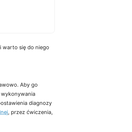
ji warto się do niego
tawowo. Aby go
wo wykonywania
postawienia diagnozy
lnej
, przez ćwiczenia,