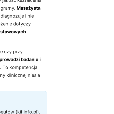
jakość kształcenia
rogramy.
Masażysta
diagnozuje i nie
eżenie dotyczy
 ustawowych
e czy przy
prowadzi badanie i
za. To kompetencja
y klinicznej niesie
utów (kif.info.pl).