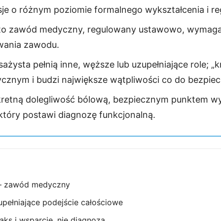
je o różnym poziomie formalnego wykształcenia i reg
 to zawód medyczny, regulowany ustawowo, wymagaj
ania zawodu.
ażysta pełnią inne, węższe lub uzupełniające role; „kr
nym i budzi największe wątpliwości co do bezpie
kretną dolegliwość bólową, bezpiecznym punktem wyj
 który postawi diagnozę funkcjonalną.
 — zawód medyczny
pełniające podejście całościowe
ks i wsparcie, nie diagnoza