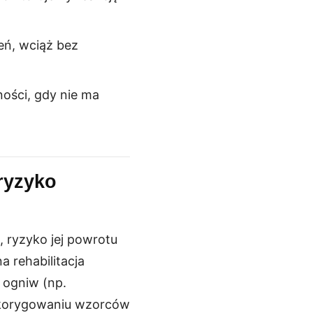
eń, wciąż bez
ności, gdy nie ma
ryzyko
, ryzyko jej powrotu
na rehabilitacja
 ogniw (np.
 skorygowaniu wzorców