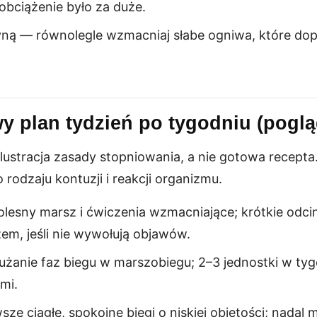
 obciążenie było za duże.
ną — równolegle wzmacniaj słabe ogniwa, które do
y plan tydzień po tygodniu (pogl
lustracja zasady stopniowania, a nie gotowa recepta
rodzaju kontuzji i reakcji organizmu.
olesny marsz i ćwiczenia wzmacniające; krótkie odcin
em, jeśli nie wywołują objawów.
użanie faz biegu w marszobiegu; 2–3 jednostki w ty
mi.
sze ciągłe, spokojne biegi o niskiej objętości; nadal