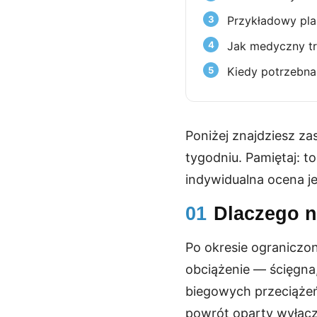
Przykładowy pla
Jak medyczny tr
Kiedy potrzebna 
Poniżej znajdziesz z
tygodniu. Pamiętaj: to
indywidualna ocena j
01
Dlaczego n
Po okresie ograniczon
obciążenie — ścięgna,
biegowych przeciążeń
powrót oparty wyłąc