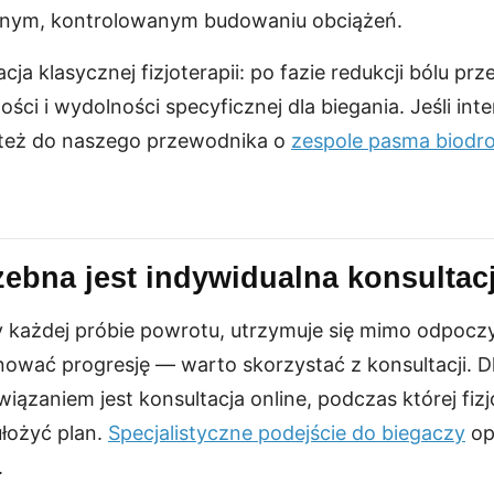
znym, kontrolowanym budowaniu obciążeń.
cja klasycznej fizjoterapii: po fazie redukcji bólu p
ości i wydolności specyficznej dla biegania. Jeśli int
j też do naszego przewodnika o
zespole pasma biodr
zebna jest indywidualna konsultac
y każdej próbie powrotu, utrzymuje się mimo odpoczy
nować progresję — warto skorzystać z konsultacji. D
ązaniem jest konsultacja online, podczas której fiz
łożyć plan.
Specjalistyczne podejście do biegaczy
op
.