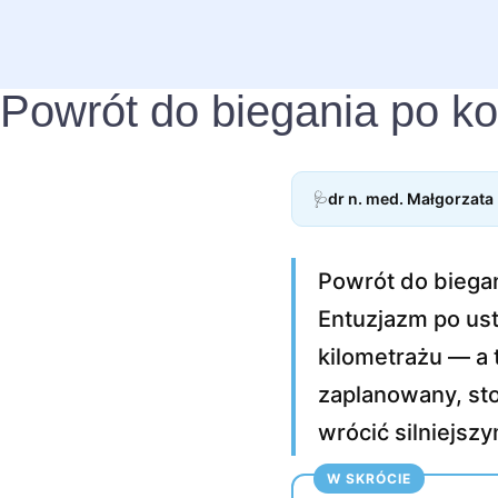
Powrót do biegania po ko
🩺
dr n. med. Małgorzat
Powrót do biegan
Entuzjazm po ust
kilometrażu — a
zaplanowany, sto
wrócić silniejszy
W SKRÓCIE