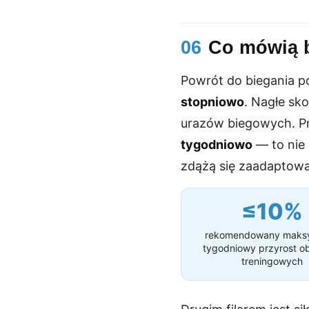
06
Co mówią b
Powrót do biegania po
stopniowo
. Nagłe sk
urazów biegowych. Pr
tygodniowo
— to nie 
zdążą się zaadaptowa
≤10%
rekomendowany maks
tygodniowy przyrost o
treningowych