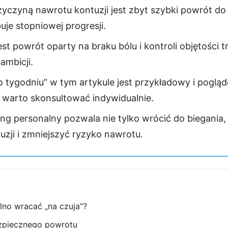
zyczyną nawrotu kontuzji jest zbyt szybki powrót do
uje stopniowej progresji.
st powrót oparty na braku bólu i kontroli objętości tr
ambicji.
po tygodniu” w tym artykule jest przykładowy i pogl
warto skonsultować indywidualnie.
g personalny pozwala nie tylko wrócić do biegania, 
zji i zmniejszyć ryzyko nawrotu.
lno wracać „na czuja”?
zpiecznego powrotu