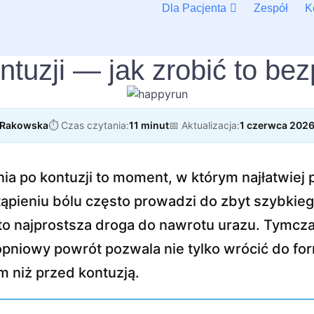
Dla Pacjenta
Zespół
K
ntuzji — jak zrobić to be
a Rakowska
⏱️ Czas czytania:
11 minut
📅 Aktualizacja:
1 czerwca 202
ia po kontuzji to moment, w którym najłatwiej 
ąpieniu bólu często prowadzi do zbyt szybkie
 to najprostsza droga do nawrotu urazu. Tymc
pniowy powrót pozwala nie tylko wrócić do for
m niż przed kontuzją.