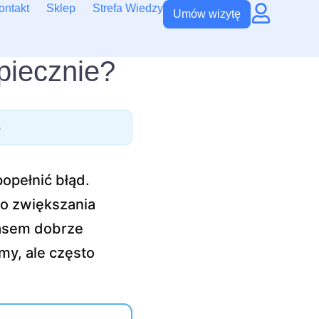
ontakt
Sklep
Strefa Wiedzy
Umów wizytę
zpiecznie?
6
popełnić błąd.
go zwiększania
zasem dobrze
my, ale często