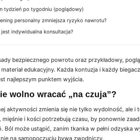
n tydzień po tygodniu (poglądowy)
ening personalny zmniejsza ryzyko nawrotu?
jest indywidualna konsultacja?
asady bezpiecznego powrotu oraz przykładowy, pogl
 materiał edukacyjny. Każda kontuzja i każdy biegacz 
est najlepszym punktem wyjścia.
ie wolno wracać „na czuja”?
ej aktywności zmienia się nie tylko wydolność, ale i 
 mięśnie i kości potrzebują czasu, by ponownie zaa
. Ból może ustąpić, zanim tkanka w pełni odzyska w
znie na samopoczuciu bywa zwodniczy.