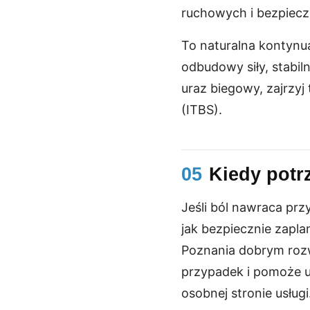
ruchowych i bezpiec
To naturalna kontynua
odbudowy siły, stabiln
uraz biegowy, zajrzy
(ITBS).
05
Kiedy potr
Jeśli ból nawraca prz
jak bezpiecznie zapla
Poznania dobrym rozwi
przypadek i pomoże u
osobnej stronie usługi