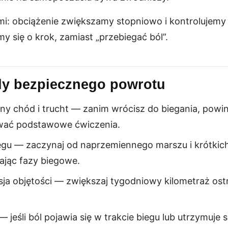
: obciążenie zwiększamy stopniowo i kontrolujemy re
y się o krok, zamiast „przebiegać ból”.
dy bezpiecznego powrotu
ny chód i trucht — zanim wrócisz do biegania, powin
wać podstawowe ćwiczenia.
gu — zaczynaj od naprzemiennego marszu i krótkich
ając fazy biegowe.
ja objętości — zwiększaj tygodniowy kilometraż ostr
 jeśli ból pojawia się w trakcie biegu lub utrzymuje s