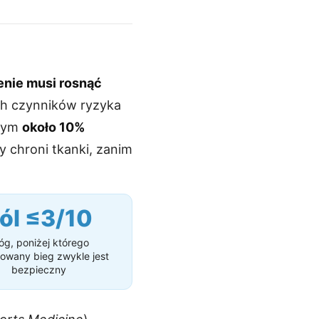
enie musi rosnąć
ych czynników ryzyka
ącym
około 10%
y chroni tkanki, zanim
ól ≤3/10
óg, poniżej którego
lowany bieg zwykle jest
bezpieczny