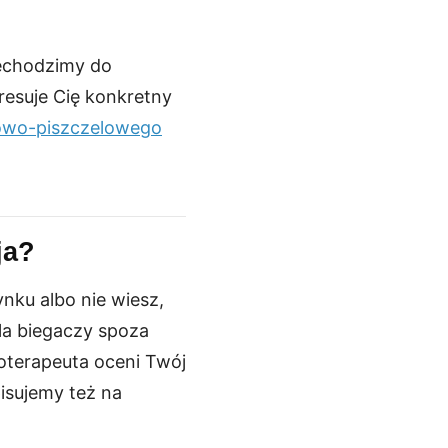
rzechodzimy do
eresuje Cię konkretny
owo-piszczelowego
ja?
nku albo nie wiesz,
la biegaczy spoza
joterapeuta oceni Twój
isujemy też na