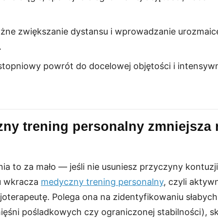
ożne zwiększanie dystansu i wprowadzanie urozmaic
.
 stopniowy powrót do docelowej objętości i intensyw
.
ny trening personalny zmniejsza 
a to za mało — jeśli nie usuniesz przyczyny kontuzji
Tu wkracza
medyczny trening personalny
, czyli aktyw
joterapeutę. Polega ona na zidentyfikowaniu słabych
 mięśni pośladkowych czy ograniczonej stabilności),