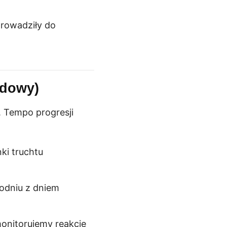
prowadziły do
ądowy)
. Tempo progresji
ki truchtu
godniu z dniem
 monitorujemy reakcję