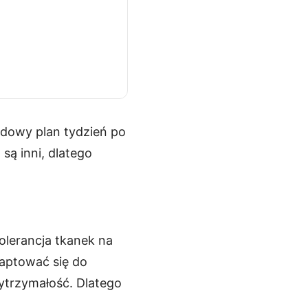
ądowy plan tydzień po
są inni, dlatego
tolerancja tkanek na
daptować się do
ytrzymałość. Dlatego