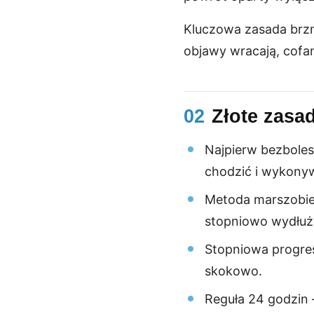
Kluczowa zasada brzmi
objawy wracają, cofam
02
Złote zasa
Najpierw bezboles
chodzić i wykony
Metoda marszobie
stopniowo wydłuż
Stopniowa progres
skokowo.
Reguła 24 godzin —