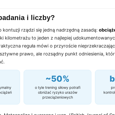
adania i liczby?
 kontuzji rządzi się jedną nadrzędną zasadą:
obciąż
oki kilometrażu to jeden z najlepiej udokumentowan
aktyczna reguła mówi o przyroście nieprzekraczaj
sztywne prawo, ale rozsądny punkt odniesienia, któr
ć.
~50%
b
ymalny
o tyle trening siłowy potrafi
pr
bciążeń
obniżać ryzyko urazów
kontro
przeciążeniowych