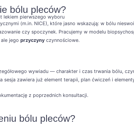
ie bólu pleców?
st lekiem pierwszego wyboru
znymi (m.in. NICE), które jasno wskazują: w bólu nieswoi
razowanie czy spoczynek. Pracujemy w modelu biopsychosp
 ale jego
przyczyny
czynnościowe.
gółowego wywiadu — charakter i czas trwania bólu, czynni
esja zawiera już element terapii, plan ćwiczeń i elementy
kumentację z poprzednich konsultacji.
eniu bólu pleców?