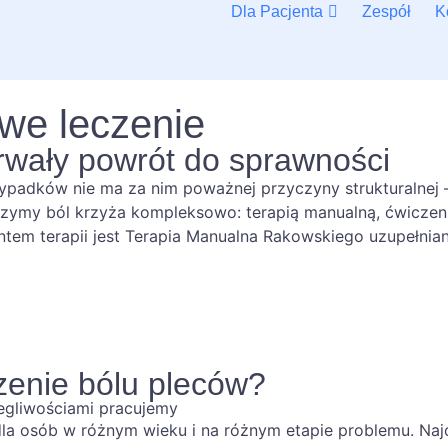
Dla Pacjenta
Zespół
K
we leczenie
trwały powrót do sprawności
padków nie ma za nim poważnej przyczyny strukturalnej —
czymy ból krzyża kompleksowo: terapią manualną, ćwiczen
ntem terapii jest Terapia Manualna Rakowskiego uzupełni
zenie bólu pleców?
olegliwościami pracujemy
dla osób w różnym wieku i na różnym etapie problemu. Na