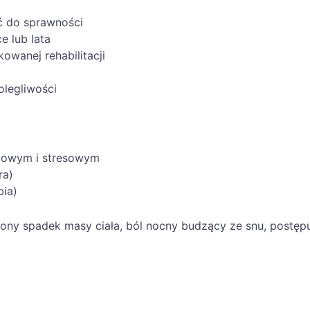
ć do sprawności
e lub lata
owanej rehabilitacji
olegliwości
iowym i stresowym
ra)
bia)
ny spadek masy ciała, ból nocny budzący ze snu, postępuj