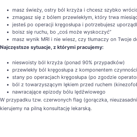
masz świeży, ostry ból krzyża i chcesz szybko wróci
zmagasz się z bólem przewlekłym, który trwa miesiąc
jesteś po operacji kręgosłupa i potrzebujesz uporządk
boisz się ruchu, bo „coś może wyskoczyć”
masz wynik MRI i nie wiesz, czy tłumaczy on Twoje d
Najczęstsze sytuacje, z którymi pracujemy:
nieswoisty ból krzyża (ponad 90% przypadków)
przewlekły ból kręgosłupa z komponentem czynnośc
stany po operacjach kręgosłupa (po zgodzie operato
ból z towarzyszącym lękiem przed ruchem (kinezofo
nawracające epizody bólu lędźwiowego
W przypadku tzw. czerwonych flag (gorączka, nieuzasadnio
kierujemy na pilną konsultację lekarską.