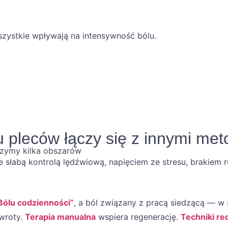
zystkie wpływają na intensywność bólu.
 pleców łączy się z innymi me
ączymy kilka obszarów
słabą kontrolą lędźwiową, napięciem ze stresu, brakiem ru
Bólu codzienności”
, a ból związany z pracą siedzącą — w 
wroty.
Terapia manualna
wspiera regenerację.
Techniki re