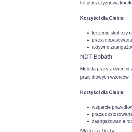
trójpłaszczyznowa kore
Korzyści dla Ciebie:
leczenie skoliozy 
praca dopasowana 
aktywne zaangażow
NDT-Bobath
Metoda pracy z dziećmi 
prawidłowych wzorców.
Korzyści dla Ciebie:
wsparcie prawidło
praca dostosowana
zaangażowanie rod
Metoda Vojty