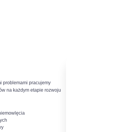
imi problemami pracujemy
iców na każdym etapie rozwoju
 niemowlęcia
wych
wy