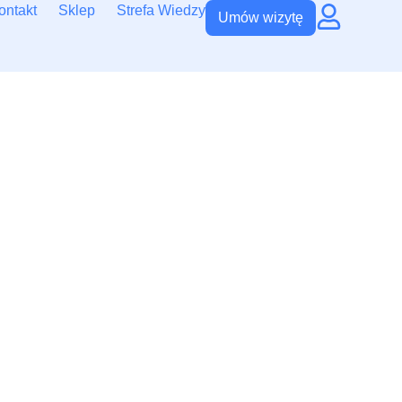
ontakt
Sklep
Strefa Wiedzy
Umów wizytę
h dni
erwencja daje szanse na
i od pierwszych miesięcy
woju. Nie każda asymetria
gnozę.