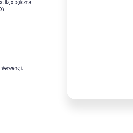
t fizjologiczna
D)
interwencji.