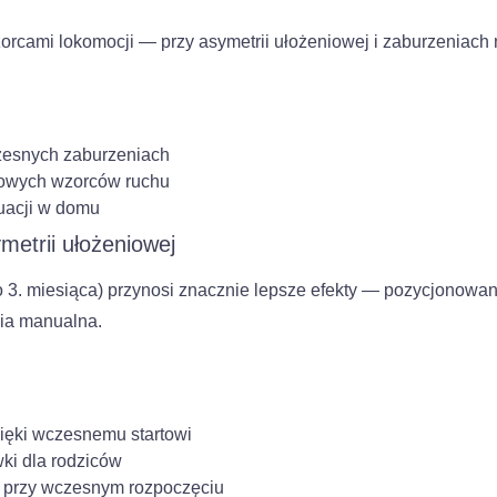
rcami lokomocji — przy asymetrii ułożeniowej i zaburzeniach 
zesnych zaburzeniach
łowych wzorców ruchu
uacji w domu
metrii ułożeniowej
 3. miesiąca) przynosi znacznie lepsze efekty — pozycjonowan
pia manualna.
zięki wczesnemu startowi
ki dla rodziców
ii przy wczesnym rozpoczęciu