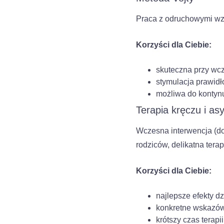
Praca z odruchowymi wzo
Korzyści dla Ciebie:
skuteczna przy wc
stymulacja prawid
możliwa do kontyn
Terapia kręczu i asy
Wczesna interwencja (do
rodziców, delikatna tera
Korzyści dla Ciebie:
najlepsze efekty d
konkretne wskazów
krótszy czas terap